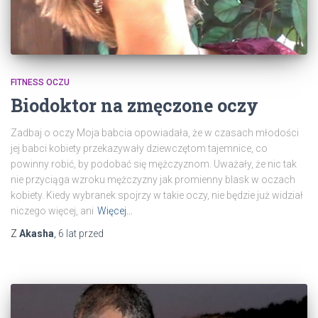
FITNESS OCZU
Biodoktor na zmęczone oczy
Zadbaj o oczy Moja babcia opowiadała, że w czasach młodości
jej babci kobiety przekazywały dziewczętom tajemnice, co
powinny robić, by podobać się mężczyznom. Uważały, że nic tak
nie przyciąga wzroku mężczyzny jak promienny blask w oczach
kobiety. Kiedy wybranek spojrzy w takie oczy, nie będzie już widział
niczego więcej, ani
Więcej…
Z
Akasha
,
6 lat
przed