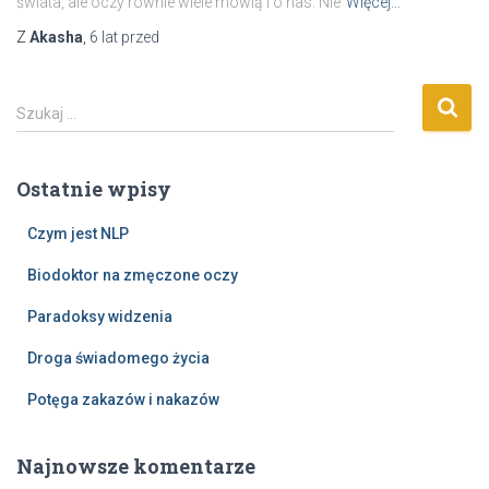
świata, ale oczy równie wiele mówią i o nas. Nie
Więcej…
Z
Akasha
,
6 lat
przed
S
Szukaj …
z
u
k
Ostatnie wpisy
a
j
Czym jest NLP
:
Biodoktor na zmęczone oczy
Paradoksy widzenia
Droga świadomego życia
Potęga zakazów i nakazów
Najnowsze komentarze