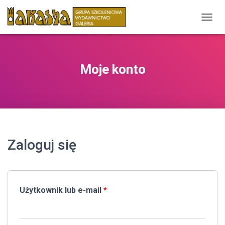
P
R
Z
E
Ł
Moje konto
Ą
C
Z
N
A
W
I
G
Zaloguj się
A
C
J
Ę
Użytkownik lub e-mail
*