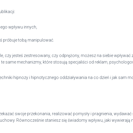
likacji:
nego wpływu innych,
toś próbuje tobą manipulować.
 źle, czy jesteś zestresowany, czy odprężony, możesz na siebie wpływać z
e same mechanizmy, które stosują specjaliści od reklam, psychologowi
e techniki hipnozy i hipnotycznego oddziaływania na co dzień i jak sam 
ekazać swoje przekonania, realizować pomysły i pragnienia, wydawać
uchowy. Równocześnie staniesz się świadomy wpływu, jaki wywierają na ci