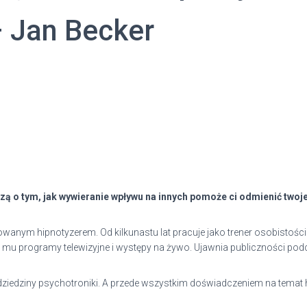
– Jan Becker
edzą o tym, jak wywieranie wpływu na innych pomoże ci odmienić twoje
owanym hipnotyzerem. Od kilkunastu lat pracuje jako trener osobistości 
ły mu programy telewizyjne i występy na żywo. Ujawnia publiczności po
z dziedziny psychotroniki. A przede wszystkim doświadczeniem na temat 