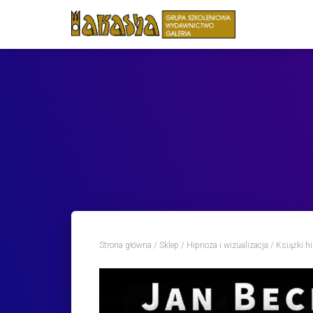
Strona główna
/
Sklep
/
Hipnoza i wizualizacja
/
Książki h