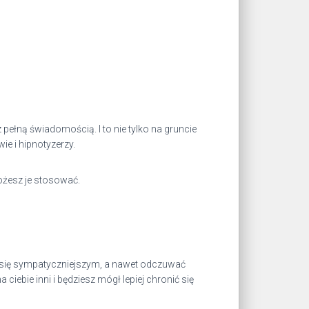
 pełną świadomością. I to nie tylko na gruncie
e i hipnotyzerzy.
możesz je stosować.
 się sympatyczniejszym, a nawet odczuwać
ebie inni i będziesz mógł lepiej chronić się