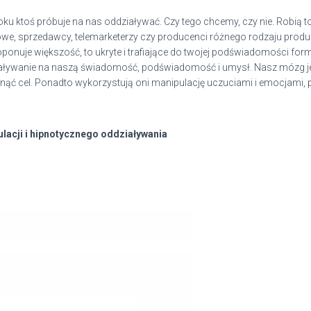
u ktoś próbuje na nas oddziaływać. Czy tego chcemy, czy nie. Robią t
e, sprzedawcy, telemarketerzy czy producenci różnego rodzaju produk
oponuje większość, to ukryte i trafiające do twojej podświadomości form
iaływanie na naszą świadomość, podświadomość i umysł. Nasz mózg jes
ć cel. Ponadto wykorzystują oni manipulację uczuciami i emocjami, pr
lacji i hipnotycznego oddziaływania