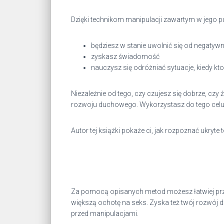
Dzięki technikom manipulacji zawartym w jego pub
będziesz w stanie uwolnić się od negatyw
zyskasz świadomość
nauczysz się odróżniać sytuacje, kiedy k
Niezależnie od tego, czy czujesz się dobrze, czy
rozwoju duchowego. Wykorzystasz do tego celu t
Autor tej książki pokaże ci, jak rozpoznać ukryt
Za pomocą opisanych metod możesz łatwiej prz
większą ochotę na seks. Zyska też twój rozwój d
przed manipulacjami.