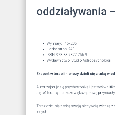
oddziaływania 
Wymiary: 145×205
Liczba stron: 240
ISBN: 978-83-7377-756-9
Wydawnictwo: Studio Astropsychologii
Ekspert w terapii hipnozy dzieli się z tobą wi
Autor zajmuje się psychotroniką i jest wykwalifik
się też terapią. Jeszcze większą sławę przynios
Teraz dzieli się z tobą swoją niebywałą wiedzą 
innych.