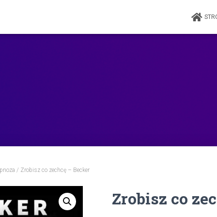
STR
ipnoza
/ Zrobisz co zechcę – Becker
Zrobisz co ze