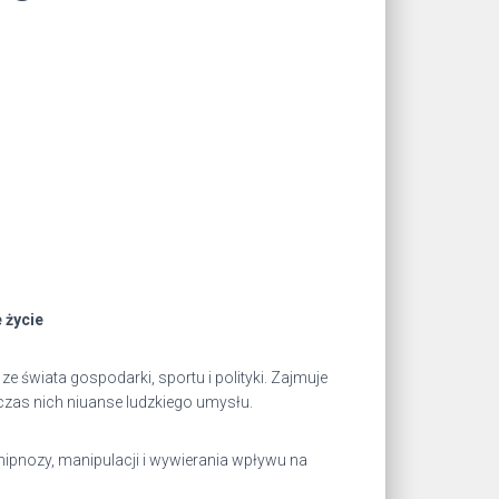
 życie
ze świata gospodarki, sportu i polityki. Zajmuje
dczas nich niuanse ludzkiego umysłu.
hipnozy, manipulacji i wywierania wpływu na