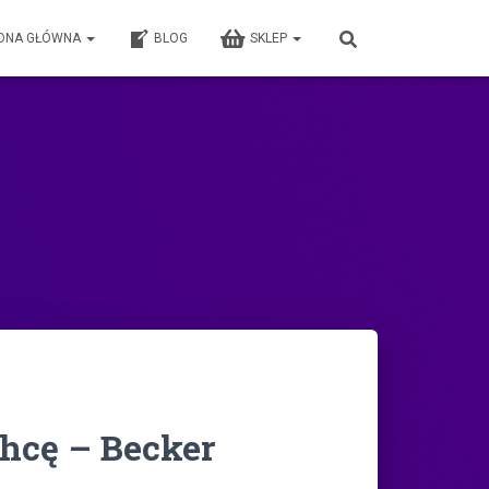
ONA GŁÓWNA
BLOG
SKLEP
chcę – Becker