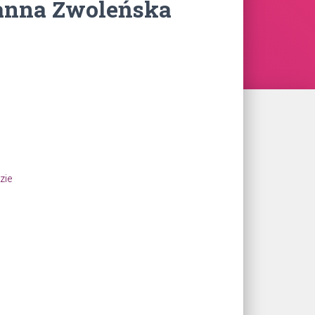
oanna Zwoleńska
zie