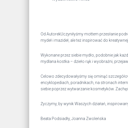
Od AutorekUczyniłyśmy mottem przesłanie podrę
mydeł i mazideł, ale też inspirować do kreatywnej
Wykonane przez siebie mydło, podobnie jak każd
mydlana kostka – dzieło rąk i wyobraźni, prze
Celowo zdecydowałyśmy się ominąć szczegółowe 
encyklopediach, poradnikach, na stronach inte
siebie poprzez wytwarzanie kosmetyków. Zachęc
Życzymy, by wynik Waszych działań, inspirowany
Beata Podsiadły, Joanna Zwoleńska