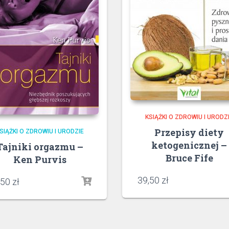
KSIĄŻKI O ZDROWIU I URODZ
Przepisy diety
SIĄŻKI O ZDROWIU I URODZIE
ketogenicznej –
Tajniki orgazmu –
Bruce Fife
Ken Purvis
39,50
zł
,50
zł