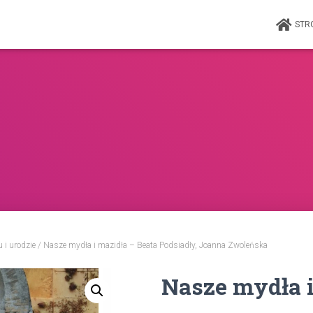
STR
 i urodzie
/ Nasze mydła i mazidła – Beata Podsiadły, Joanna Zwoleńska
Nasze mydła i