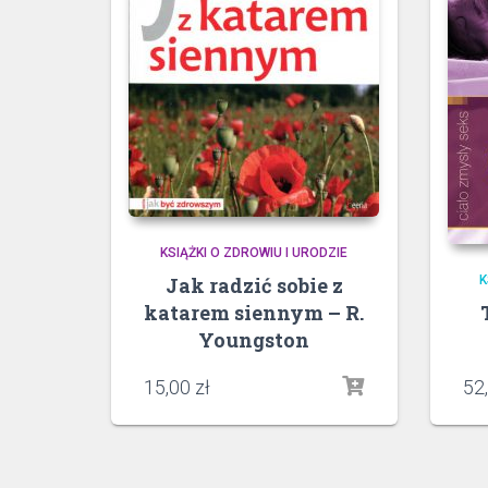
KSIĄŻKI O ZDROWIU I URODZIE
Jak radzić sobie z
K
katarem siennym – R.
Youngston
15,00
zł
52