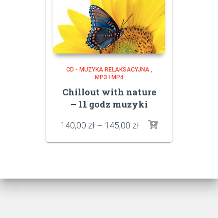
CD - MUZYKA RELAKSACYJNA
,
MP3 I MP4
Chillout with nature
– 11 godz muzyki
140,00
zł
–
145,00
zł