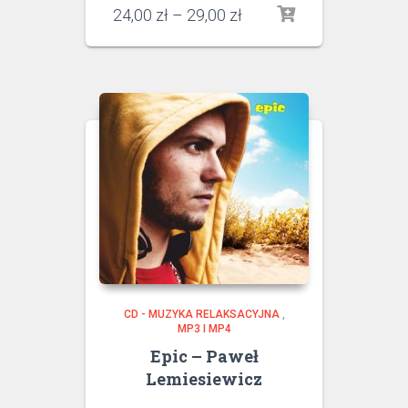
24,00
zł
–
29,00
zł
CD - MUZYKA RELAKSACYJNA
,
MP3 I MP4
Epic – Paweł
Lemiesiewicz