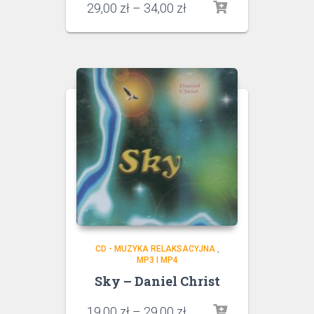
29,00
zł
–
34,00
zł
CD - MUZYKA RELAKSACYJNA
,
MP3 I MP4
Sky – Daniel Christ
19,00
zł
–
29,00
zł