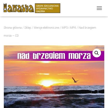
P
R
Z
E
Strona główna
/
Sklep
/
Wersje elektroniczne
/
MP3 i MP4
/ Nad brzegiem
Ł
Ą
morza – CD
C
Z
N
A
W
I
G
A
C
J
Ę