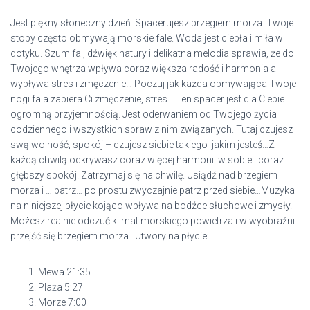
Jest piękny słoneczny dzień. Spacerujesz brzegiem morza. Twoje
stopy często obmywają morskie fale. Woda jest ciepła i miła w
dotyku. Szum fal, dźwięk natury i delikatna melodia sprawia, że do
Twojego wnętrza wpływa coraz większa radość i harmonia a
wypływa stres i zmęczenie… Poczuj jak każda obmywająca Twoje
nogi fala zabiera Ci zmęczenie, stres… Ten spacer jest dla Ciebie
ogromną przyjemnością. Jest oderwaniem od Twojego życia
codziennego i wszystkich spraw z nim związanych. Tutaj czujesz
swą wolność, spokój – czujesz siebie takiego jakim jesteś…Z
każdą chwilą odkrywasz coraz więcej harmonii w sobie i coraz
głębszy spokój. Zatrzymaj się na chwilę. Usiądź nad brzegiem
morza i … patrz… po prostu zwyczajnie patrz przed siebie…Muzyka
na niniejszej płycie kojąco wpływa na bodźce słuchowe i zmysły.
Możesz realnie odczuć klimat morskiego powietrza i w wyobraźni
przejść się brzegiem morza…Utwory na płycie:
Mewa 21:35
Plaża 5:27
Morze 7:00