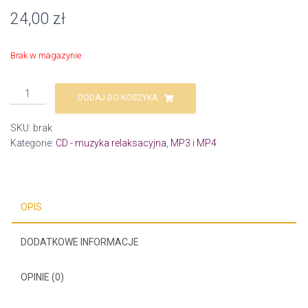
24,00
zł
Brak w magazynie
ilość
DODAJ DO KOSZYKA
Nad
brzegiem
SKU:
brak
morza
Kategorie:
CD - muzyka relaksacyjna
,
MP3 i MP4
-
CD
OPIS
DODATKOWE INFORMACJE
OPINIE (0)