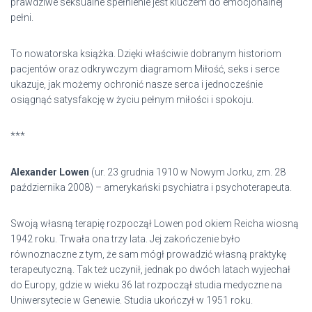
prawdziwe seksualne spełnienie jest kluczem do emocjonalnej
pełni.
To nowatorska książka. Dzięki właściwie dobranym historiom
pacjentów oraz odkrywczym diagramom Miłość, seks i serce
ukazuje, jak możemy ochronić nasze serca i jednocześnie
osiągnąć satysfakcję w życiu pełnym miłości i spokoju.
***
Alexander Lowen
(ur. 23 grudnia 1910 w Nowym Jorku, zm. 28
października 2008) – amerykański psychiatra i psychoterapeuta.
Swoją własną terapię rozpoczął Lowen pod okiem Reicha wiosną
1942 roku. Trwała ona trzy lata. Jej zakończenie było
równoznaczne z tym, że sam mógł prowadzić własną praktykę
terapeutyczną. Tak też uczynił, jednak po dwóch latach wyjechał
do Europy, gdzie w wieku 36 lat rozpoczął studia medyczne na
Uniwersytecie w Genewie. Studia ukończył w 1951 roku.