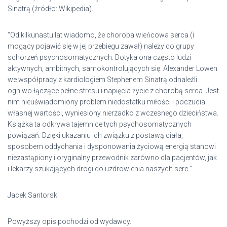
Sinatrą (źródło: Wikipedia).
“Od kilkunastu lat wiadomo, że choroba wieńcowa serca (i
mogący pojawić się w jej przebiegu zawał) należy do grupy
schorzeń psychosomatycznych. Dotyka ona często ludzi
aktywnych, ambitnych, samokontrolujących się. Alexander Lowen
we współpracy z kardiologiem Stephenem Sinatrą odnaleźli
ogniwo łączące pełne stresu i napięcia życie z chorobą serca. Jest
nim nieuświadomiony problem niedostatku miłości i poczucia
własnej wartości, wyniesiony nierzadko z wczesnego dzieciństwa.
Książka ta odkrywa tajemnice tych psychosomatycznych
powiązań. Dzięki ukazaniu ich związku z postawą ciała,
sposobem oddychania i dysponowania życiową energią stanowi
niezastąpiony i oryginalny przewodnik zarówno dla pacjentów, jak
i lekarzy szukających drogi do uzdrowienia naszych serc.”
Jacek Santorski
Powyższy opis pochodzi od wydawcy.