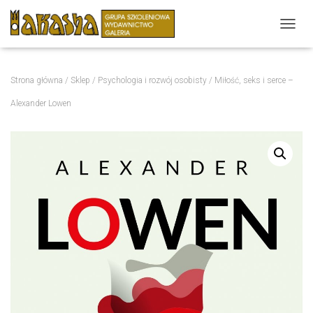
P
R
Z
E
Strona główna
/
Sklep
/
Psychologia i rozwój osobisty
/ Miłość, seks i serce –
Ł
Ą
Alexander Lowen
C
Z
N
A
W
I
G
A
C
J
Ę