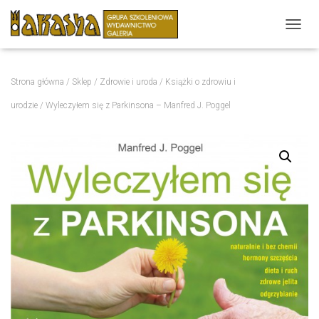
P
R
Z
E
Strona główna
/
Sklep
/
Zdrowie i uroda
/
Książki o zdrowiu i
Ł
Ą
urodzie
/ Wyleczyłem się z Parkinsona – Manfred J. Poggel
C
Z
N
A
W
I
G
A
C
J
Ę