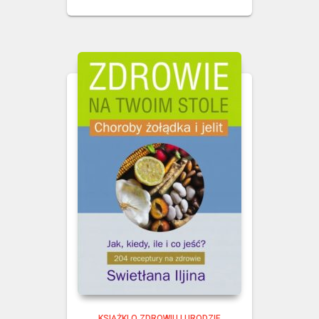
KSIĄŻKI O ZDROWIU I URODZIE