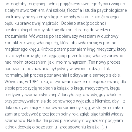
pomogłoby mi głębiej i pełniej pojąć sens swojego życia i związek
z całym stworzeniem. Ani szkoła, filozofia i studia psychologiczne,
ani tradycyjne systemy religijne nie były w stanie ukoić mojego
pędu ku prawdziwej mądrości. Dopiero atak (podobno)
nieuleczalnej choroby stał się dla mnie bramą do wiedzy i
zrozumienia. Wówczas po raz pierwszy weszłam w duchowy
kontakt ze swoją własną siłą, która objawiła mi się w postaci
magicznego kręgu. Krótko potem poznałam krąg medyczny, który
roztoczył coraz głębiej sięgającą i przenikającą władzę zarówno
nad moim otoczeniem, jak i moim wnętrzem. Ten nowy proces
nauczania i poznawania był jedyny w swoim rodzaju i tak
normalny, jak proces poznawania i odkrywania samego siebie.
Wówczas, w 1984 roku, otrzymałam całkiem niespodziewaną dla
siebie propozycję napisania książki o kręgu medycznym, kręgu
medycyny szamanistycznej. Zdarzyło się to wtedy, gdy właśnie
przygotowywałam się do ponownego wyjazdu z Niemiec, aby – z
dala od cywilizacji – zbudować kamienny krąg, w którym miałam
zamiar przebywać przez jeden pełny rok, zgłębiając tajniki wiedzy
szamanów. Na kilka dni przed planowanym wyjazdem podjęłam
jednak decyzję o pozostaniu i zredagowaniu książki. (…)