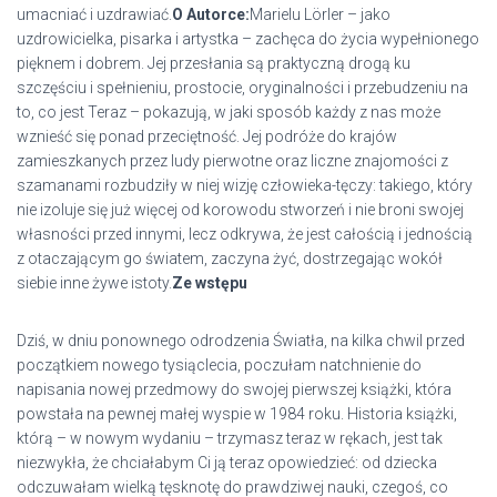
umacniać i uzdrawiać.
O Autorce:
Marielu Lörler – jako
uzdrowicielka, pisarka i artystka – zachęca do życia wypełnionego
pięknem i dobrem. Jej przesłania są praktyczną drogą ku
szczęściu i spełnieniu, prostocie, oryginalności i przebudzeniu na
to, co jest Teraz – pokazują, w jaki sposób każdy z nas może
wznieść się ponad przeciętność. Jej podróże do krajów
zamieszkanych przez ludy pierwotne oraz liczne znajomości z
szamanami rozbudziły w niej wizję człowieka-tęczy: takiego, który
nie izoluje się już więcej od korowodu stworzeń i nie broni swojej
własności przed innymi, lecz odkrywa, że jest całością i jednością
z otaczającym go światem, zaczyna żyć, dostrzegając wokół
siebie inne żywe istoty.
Ze wstępu
Dziś, w dniu ponownego odrodzenia Światła, na kilka chwil przed
początkiem nowego tysiąclecia, poczułam natchnienie do
napisania nowej przedmowy do swojej pierwszej książki, która
powstała na pewnej małej wyspie w 1984 roku. Historia książki,
którą – w nowym wydaniu – trzymasz teraz w rękach, jest tak
niezwykła, że chciałabym Ci ją teraz opowiedzieć: od dziecka
odczuwałam wielką tęsknotę do prawdziwej nauki, czegoś, co