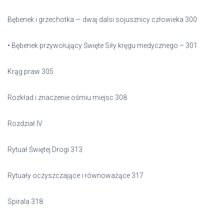
Bębenek i grzechotka — dwaj dalsi sojusznicy człowieka 300
• Bębenek przywołujący Święte Siły kręgu medycznego – 301
Krąg praw 305
Rozkład i znaczenie ośmiu miejsc 308
Rozdział IV
Rytuał Świętej Drogi 313
Rytuały oczyszczające i równoważące 317
Spirala 318