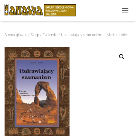
P
R
Z
E
Strona główna
/
Sklep
/
Ezoteryka
/ Uzdrawiający szamanizm – Marielu Lorler
Ł
Ą
C
Z
N
A
W
I
G
A
C
J
Ę