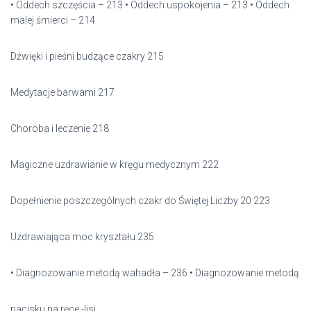
• Oddech szczęścia – 213 • Oddech uspokojenia – 213 • Oddech
malej śmierci – 214
Dźwięki i pieśni budzące czakry 215
Medytacje barwami 217
Choroba i leczenie 218
Magiczne uzdrawianie w kręgu medycznym 222
Dopełnienie poszczególnych czakr do Świętej Liczby 20 223
Uzdrawiająca moc kryształu 235
• Diagnozowanie metodą wahadła – 236 • Diagnozowanie metodą
nacisku na ręce -lisi