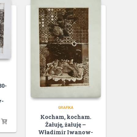
80-
w-
GRAFIKA
Kocham, kocham.
Żałuję, żałuję –
Władimir Iwanow-