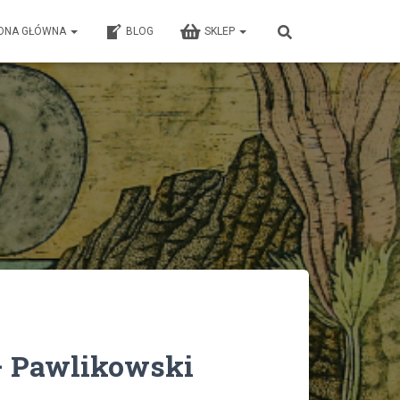
ONA GŁÓWNA
BLOG
SKLEP
– Pawlikowski