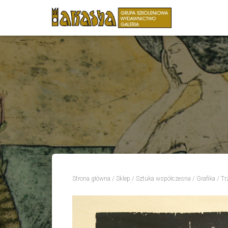
Strona główna
/
Sklep
/
Sztuka współczesna
/
Grafika
/ Tr