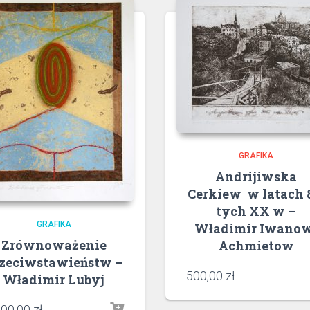
GRAFIKA
Andrijiwska
Cerkiew w latach 
tych XX w –
GRAFIKA
Władimir Iwano
Zrównoważenie
Achmietow
zeciwstawieństw –
500,00
zł
Władimir Lubyj
000,00
zł