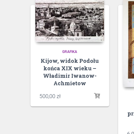
GRAFIKA
Kijow, widok Podołu
końca XIX wieku –
Władimir Iwanow-
Achmietow
500,00
zł
pr
6 