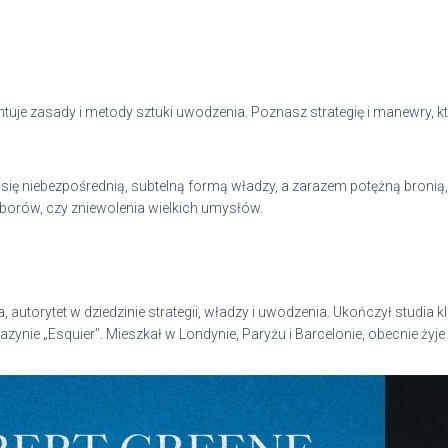
entuje zasady i metody sztuki uwodzenia. Poznasz strategię i manewry, 
ię niebezpośrednią, subtelną formą władzy, a zarazem potężną bronią, k
orów, czy zniewolenia wielkich umysłów.
 autorytet w dziedzinie strategii, władzy i uwodzenia. Ukończył studia k
zynie „Esquier”. Mieszkał w Londynie, Paryżu i Barcelonie, obecnie żyje