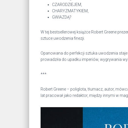
CZARODZIEJEM,
CHARYZMATYKIEM,
GWIAZDĄ?
W tej bestsellerowej książce Robert Greene prez
sztuce uwodzenia finezji.
Opanowana do perfekcji sztuka uwodzenia staje s
prowadziła do upadku imperiów, wygrywania wyb
***
Robert Greene – poliglota, tłumacz, autor, mówca,
lat pracował jako redaktor, między innymi w maga