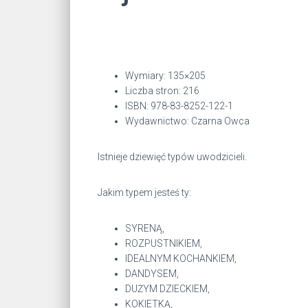
Wymiary: 135×205
Liczba stron: 216
ISBN: 978-83-8252-122-1
Wydawnictwo: Czarna Owca
Istnieje dziewięć typów uwodzicieli.
Jakim typem jesteś ty:
SYRENĄ,
ROZPUSTNIKIEM,
IDEALNYM KOCHANKIEM,
DANDYSEM,
DUŻYM DZIECKIEM,
KOKIETKĄ,