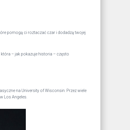
które pomogą ci roztaczać czar i dodadzą twojej
tóra – jak pokazuje historia – często
lasyczne na University of Wisconsin. Przez wiele
 w Los Angeles.