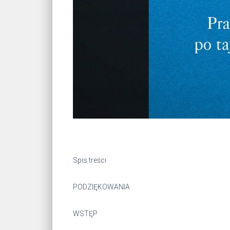
Spis treści
PODZIĘ­KO­WA­NIA
WSTĘP