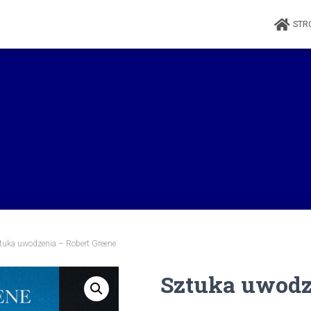
STR
tuka uwodzenia – Robert Greene
Sztuka uwodz