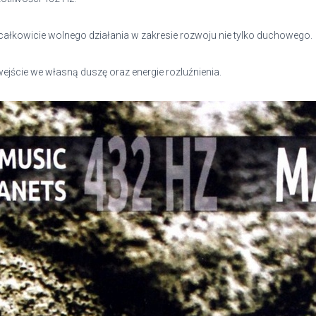
ałkowicie wolnego działania w zakresie rozwoju nie tylko duchowego.
ejście we własną duszę oraz energie rozluźnienia.