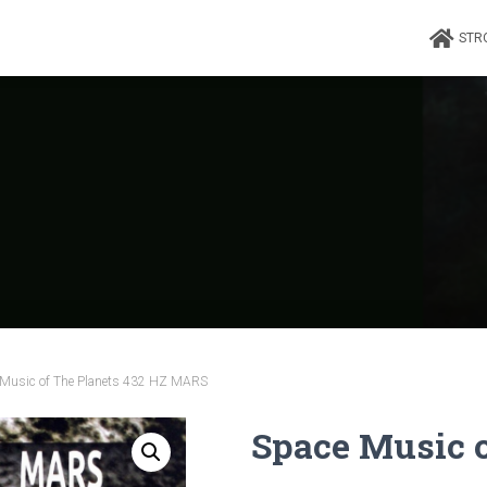
STR
 Music of The Planets 432 HZ MARS
Space Music o