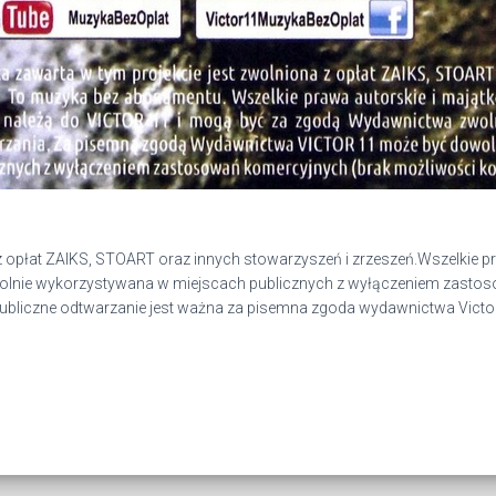
z opłat ZAIKS, STOART oraz innych stowarzyszeń i zrzeszeń.Wszelkie 
owolnie wykorzystywana w miejscach publicznych z wyłączeniem zasto
a publiczne odtwarzanie jest ważna za pisemna zgoda wydawnictwa Vict