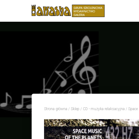
Strona główna
/
Sklep
/
CD - muzyka relaksacyjna
/ Space