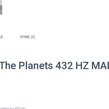
JE
OPINIE (0)
 The Planets 432 HZ M
otliwości 432 Hz.