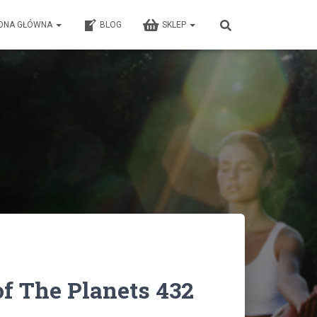
ONA GŁÓWNA
BLOG
SKLEP
f The Planets 432