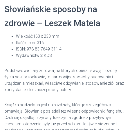
Słowiańskie sposoby na
zdrowie – Leszek Matela
Wielkość:160 x 230 mm
Ilość stron: 316
ISBN: 978-83-7649-311-4
Wydawnictwo: KOS
Podstawowe filary zdrowia, na których opierali swoją filozofię
życia nasi przodkowie, to harmonijne sposoby budowania i
urządzania mieszkań, właściwe odżywianie, stosowanie ziół oraz
korzystanie z leczniczej mocy natury.
Książka podzielona jest na rozdziały, które je szczegółowo
omawiają. Słowianie posiadali też własne odpowiedniki feng shui.
Czuli się cząstką przyrody. Idee życia zgodne z pozytywnymi
energiami otoczenia były już przed setkami lat świetnie znane i