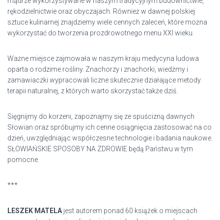
mądrze wykorzystywane w naszym tradycyjnym budownictwie,
rękodzielnictwie oraz obyczajach. Również w dawnej polskiej
sztuce kulinarnej znajdziemy wiele cennych zaleceń, które można
wykorzystać do tworzenia prozdrowotnego menu XXI wieku.
Ważne miejsce zajmowała w naszym kraju medycyna ludowa
oparta o rodzime rośliny. Znachorzy i znachorki, wiedźmy i
zamawiaczki wypracowali liczne skutecznie działające metody
terapii naturalnej, z których warto skorzystać także dziś.
Sięgnijmy do korzeni, zapoznajmy się ze spuścizną dawnych
Słowian oraz spróbujmy ich cenne osiągnięcia zastosować na co
dzień, uwzględniając współczesne technologie i badania naukowe.
SŁOWIAŃSKIE SPOSOBY NA ZDROWIE będą Państwu w tym
pomocne.
***
LESZEK MATELA
jest autorem ponad 60 książek o miejscach