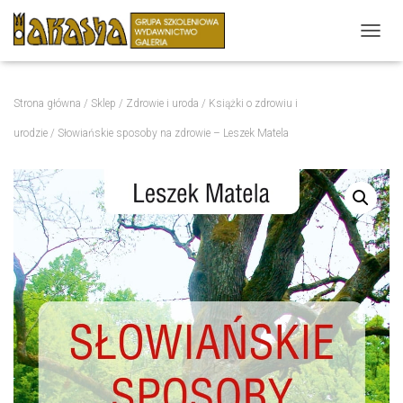
P
R
Z
E
Strona główna
/
Sklep
/
Zdrowie i uroda
/
Książki o zdrowiu i
Ł
Ą
urodzie
/ Słowiańskie sposoby na zdrowie – Leszek Matela
C
Z
N
A
W
I
G
A
C
J
Ę