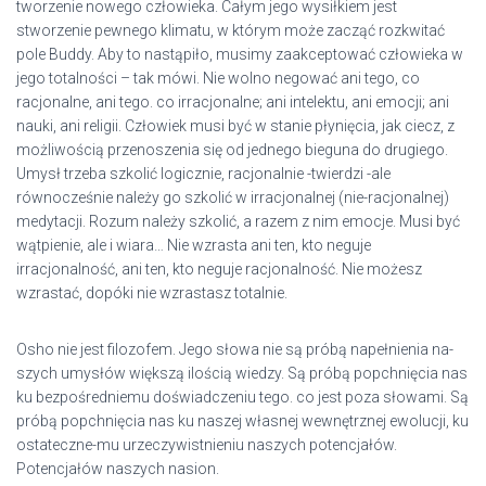
tworzenie nowego człowieka. Całym jego wysiłkiem jest
stworzenie pewnego klimatu, w którym może zacząć rozkwitać
pole Buddy. Aby to nastąpiło, musimy zaakceptować człowieka w
jego totalności – tak mówi. Nie wolno negować ani tego, co
racjonalne, ani tego. co irracjonalne; ani intelektu, ani emocji; ani
nauki, ani religii. Człowiek musi być w stanie płynięcia, jak ciecz, z
możliwością przenoszenia się od jednego bieguna do drugiego.
Umysł trzeba szkolić logicznie, racjonalnie -twierdzi -ale
równocześnie należy go szkolić w irracjonalnej (nie-racjonalnej)
medytacji. Rozum należy szkolić, a razem z nim emocje. Musi być
wątpienie, ale i wiara… Nie wzrasta ani ten, kto neguje
irracjonalność, ani ten, kto neguje racjonalność. Nie możesz
wzrastać, dopóki nie wzrastasz totalnie.
Osho nie jest filozofem. Jego słowa nie są próbą napełnienia na-
szych umysłów większą ilością wiedzy. Są próbą popchnięcia nas
ku bezpośredniemu doświadczeniu tego. co jest poza słowami. Są
próbą popchnięcia nas ku naszej własnej wewnętrznej ewolucji, ku
ostateczne-mu urzeczywistnieniu naszych potencjałów.
Potencjałów naszych nasion.