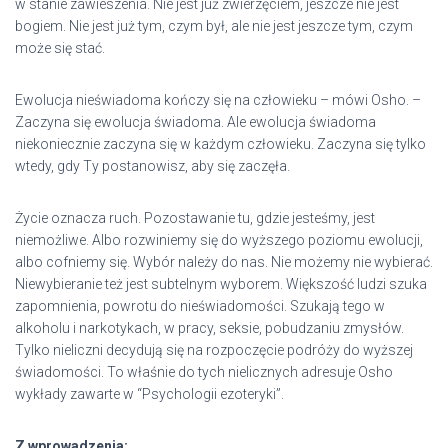
w stanie zawieszenia. Nie jest już zwierzęciem, jeszcze nie jest
bogiem. Nie jest już tym, czym był, ale nie jest jeszcze tym, czym
może się stać.
Ewolucja nieświadoma kończy się na człowieku – mówi Osho. –
Zaczyna się ewolucja świadoma. Ale ewolucja świadoma
niekoniecznie zaczyna się w każdym człowieku. Zaczyna się tylko
wtedy, gdy Ty postanowisz, aby się zaczęła.
Życie oznacza ruch. Pozostawanie tu, gdzie jesteśmy, jest
niemożliwe. Albo rozwiniemy się do wyższego poziomu ewolucji,
albo cofniemy się. Wybór należy do nas. Nie możemy nie wybierać.
Niewybieranie też jest subtelnym wyborem. Większość ludzi szuka
zapomnienia, powrotu do nieświadomości. Szukają tego w
alkoholu i narkotykach, w pracy, seksie, pobudzaniu zmysłów.
Tylko nieliczni decydują się na rozpoczęcie podróży do wyższej
świadomości. To właśnie do tych nielicznych adresuje Osho
wykłady zawarte w “Psychologii ezoteryki”.
Z wprowadzenia: