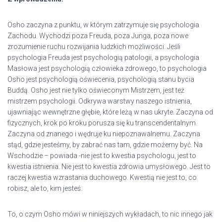
Osho zaczyna z punktu, w którym zatrzymuje się psychologia
Zachodu. Wychodzi poza Freuda, poza Junga, poza nowe
zrozumienie ruchu rozwijania ludzkich możliwości. Jeśli
psychologia Freuda jest psychologią patologii, a psychologia
Masłowa jest psychologią człowieka zdrowego, to psychologia
Osho jest psychologią oświecenia, psychologią stanu bycia
Buddą. Osho jest nie tylko oświeconym Mistrzem, jest też
mistrzem psychologii. Odkrywa warstwy naszego istnienia,
ujawniając wewnętrzne głębie, które leżą w nas ukryte. Zaczyna od
fizycznych, krok po kroku porusza się ku transcendentalnym.
Zaczyna od znanego i wędruje ku niepoznawalnemu. Zaczyna
stąd, gdzie jesteśmy, by zabrać nas tam, gdzie możemy być. Na
Wschodzie – powiada -nie jest to kwestia psychologu, jest to
kwestia istnienia. Nie jest to kwestia zdrowia umysłowego. Jest to
raczej kwestia wzrastania duchowego. Kwestią nie jest to, co
robisz, ale to, kim jesteś.
To, o czym Osho mówi w niniejszych wykładach, to nic innego jak