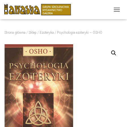
P
R
Z
E
Strona główna
/
Sklep
/
Ezoteryka
/ Psychologia ezoteryki – OSHO
Ł
Ą
C
Z
N
A
W
I
G
A
C
J
Ę