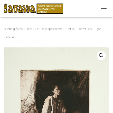
P
R
Z
E
Strona główna
/
Sklep
/
Sztuka współczesna
/
Grafika
/ Portret Lery – Igor
Ł
Ą
Kaniwiec
C
Z
N
A
W
I
G
A
C
J
Ę