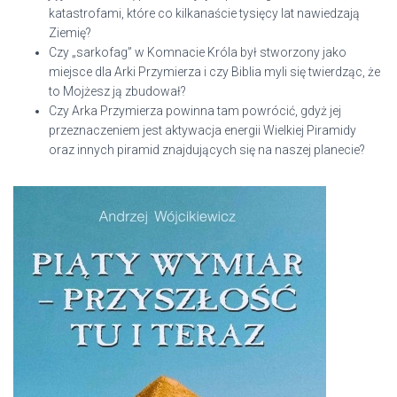
katastrofami, które co kilkanaście tysięcy lat nawiedzają
Ziemię?
Czy „sarkofag” w Komnacie Króla był stworzony jako
miejsce dla Arki Przymierza i czy Biblia myli się twierdząc, że
to Mojżesz ją zbudował?
Czy Arka Przymierza powinna tam powrócić, gdyż jej
przeznaczeniem jest aktywacja energii Wielkiej Piramidy
oraz innych piramid znajdujących się na naszej planecie?