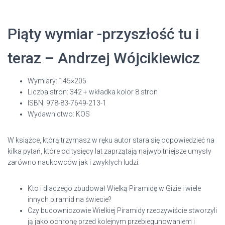
Piąty wymiar -przyszłość tu i
teraz – Andrzej Wójcikiewicz
Wymiary: 145×205
Liczba stron: 342 + wkładka kolor 8 stron
ISBN: 978-83-7649-213-1
Wydawnictwo: KOS
W książce, którą trzymasz w ręku autor stara się odpowiedzieć na
kilka pytań, które od tysięcy lat zaprzątają najwybitniejsze umysły
zarówno naukowców jak i zwykłych ludzi:
Kto i dlaczego zbudował Wielką Piramidę w Gizie i wiele
innych piramid na świecie?
Czy budowniczowie Wielkiej Piramidy rzeczywiście stworzyli
ją jako ochronę przed kolejnym przebiegunowaniem i