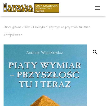
P
R
Z
E
Strona główna
/
Sklep
/
Ezoteryka
/ Piąty wymiar -przyszłość tu i teraz-
Ł
Ą
A.Wójcikiewicz
C
Z
N
A
W
I
G
A
C
J
Ę