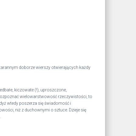
w starannym doborze wierszy otwierających każdy
dbałe, kiczowate (!), uproszczone,
ie rozpoznać wielowarstwowość rzeczywistości, to
gdyż wtedy poszerza się świadomość i
wości, niż z duchownymi o sztuce. Dzieje się
.