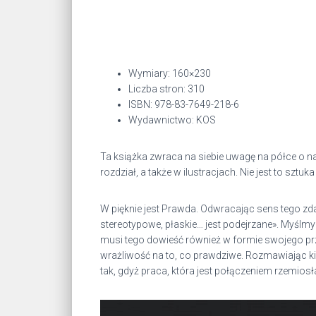
Wymiary: 160×230
Liczba stron: 310
ISBN: 978-83-7649-218-6
Wydawnictwo: KOS
Ta książka zwraca na siebie uwagę na półce o na
rozdział, a także w ilustracjach. Nie jest to sztuk
W pięknie jest Prawda. Odwracając sens tego zda
stereotypowe, płaskie… jest podejrzane». Myślmy
musi tego dowieść również w formie swojego prz
wrażliwość na to, co prawdziwe. Rozmawiając kie
tak, gdyż praca, która jest połączeniem rzemio