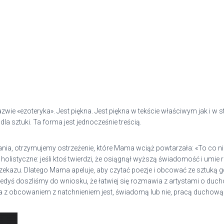
zwie «ezoteryka». Jest piękna. Jest piękna w tekście właściwym jak i 
a dla sztuki. Ta forma jest jednocześnie treścią.
nia, otrzymujemy ostrzeżenie, które Mama wciąż powtarzała: «To co nie
 holistyczne: jeśli ktoś twierdzi, że osiągnął wyższą świadomość i um
ekazu. Dlatego Mama apeluje, aby czytać poezje i obcować ze sztuką 
dyś doszliśmy do wniosku, że łatwiej się rozmawia z artystami o ducho
sła z obcowaniem z natchnieniem jest, świadomą lub nie, pracą duchową