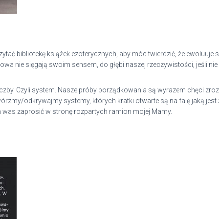
czytać bibliotekę książek ezoterycznych, aby móc twierdzić, że ewoluuj
łowa nie sięgają swoim sensem, do głębi naszej rzeczywistości, jeśli ni
Liczby. Czyli system. Nasze próby porządkowania są wyrazem chęci zro
zmy/odkrywajmy systemy, których kratki otwarte są na falę jaką jest ż
 was zaprosić w stronę rozpartych ramion mojej Mamy.