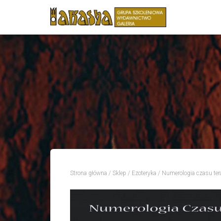
Strona główna
/
Sklep
/
Ezoteryka
/ Numerologia czasu ter