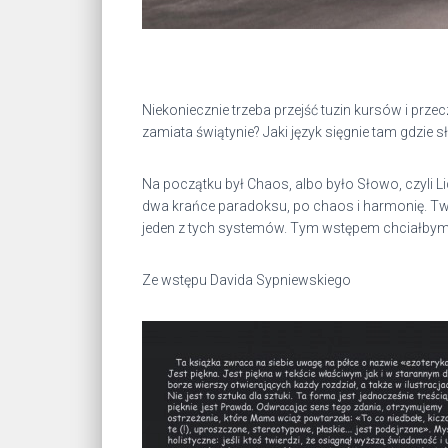
Niekoniecznie trzeba przejść tuzin kursów i prze
zamiata świątynie? Jaki język sięgnie tam gdzie s
Na początku był Chaos, albo było Słowo, czyli 
dwa krańce paradoksu, po chaos i harmonię. Twór
jeden z tych systemów. Tym wstępem chciałbym
Ze wstępu Davida Sypniewskiego