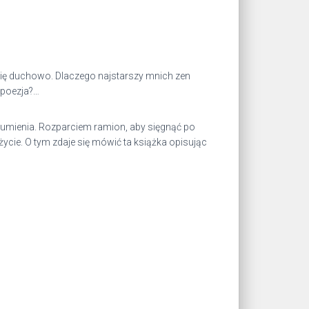
e się duchowo. Dlaczego najstarszy mnich zen
e poezja?…
zumienia. Rozparciem ramion, aby sięgnąć po
ycie. O tym zdaje się mówić ta książka opisując