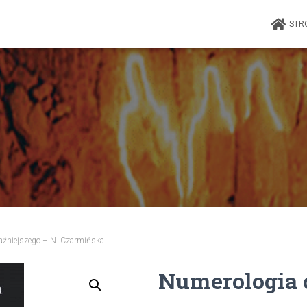
STR
aźniejszego – N. Czarmińska
Numerologia 