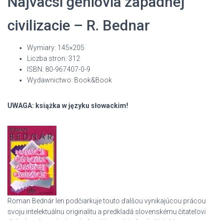
Najvacsi geniovia zapadnej
civilizacie – R. Bednar
Wymiary: 145×205
Liczba stron: 312
ISBN: 80-967407-0-9
Wydawnictwo: Book&Book
UWAGA: książka w języku słowackim!
Roman Bednár len podčiarkuje touto ďalšou vynikajúcou prácou
svoju intelektuálnu originalitu a predkladá slovenskému čitateľovi