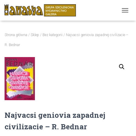
P
R
Z
E
Strona główna
/
Sklep
/
Bez kategorii
/ Najvacsi geniovia zapadnej civilizacie –
Ł
Ą
R. Bednar
C
Z
N
A
W
I
G
A
C
J
Ę
Najvacsi geniovia zapadnej
civilizacie – R. Bednar