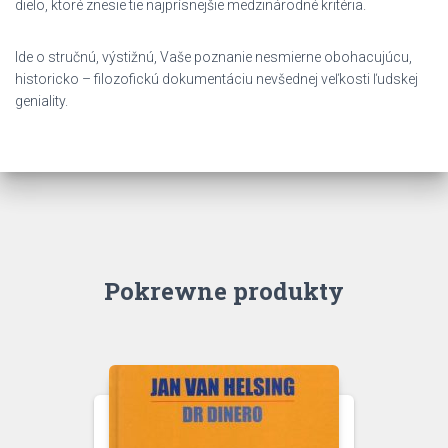
dielo, ktoré znesie tie najprísnejšie medzinárodné kritéria.
Ide o stručnú, výstižnú, Vaše poznanie nesmierne obohacujúcu,
historicko – filozofickú dokumentáciu nevšednej veľkosti ľudskej
geniality.
Pokrewne produkty