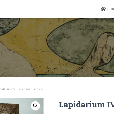
STR
pidarium IV – Władimir Bachtow
Lapidarium I