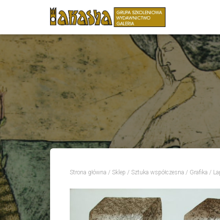
Strona główna
/
Sklep
/
Sztuka współczesna
/
Grafika
/ La