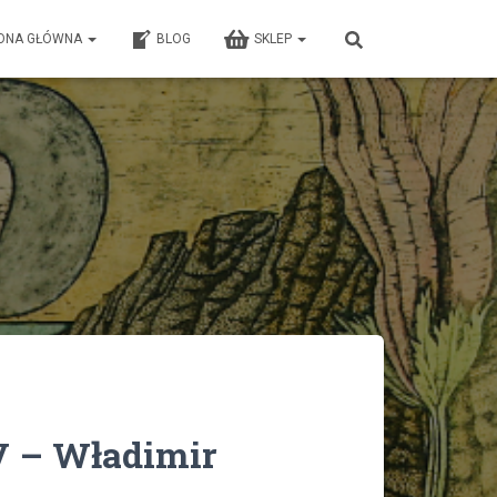
ONA GŁÓWNA
BLOG
SKLEP
V – Władimir