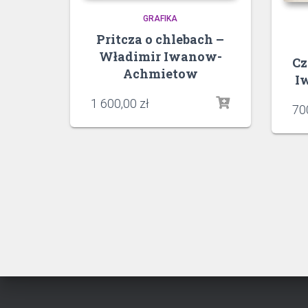
GRAFIKA
Pritcza o chlebach –
Władimir Iwanow-
Cz
Achmietow
I
1 600,00
zł
70