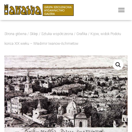
P
R
Z
E
Strona główna
/
Sklep
/
Sztuka współczesna
/
Grafika
/ Kijow, widok Podołu
Ł
Ą
końca XIX wieku – Władimir Iwanow-Achmietow
C
Z
N
A
W
I
G
A
C
J
Ę