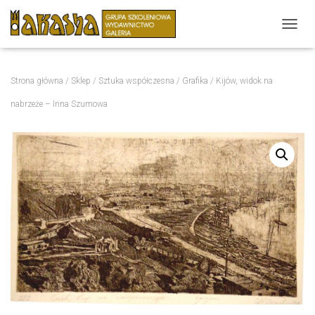
P
R
Z
E
Strona główna
/
Sklep
/
Sztuka współczesna
/
Grafika
/ Kijów, widok na
Ł
Ą
nabrzeże – Irina Szumowa
C
Z
N
A
W
I
G
A
C
J
Ę