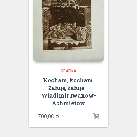
GRAFIKA
Kocham, kocham.
Żałuję, żałuję –
Władimir Iwanow-
Achmietow
700,00
zł