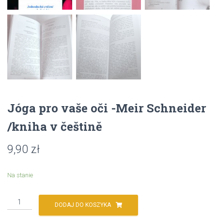
Jóga pro vaše oči -Meir Schneider
/kniha v češtině
9,90
zł
Na stanie
ilość
DODAJ DO KOSZYKA
Jóga