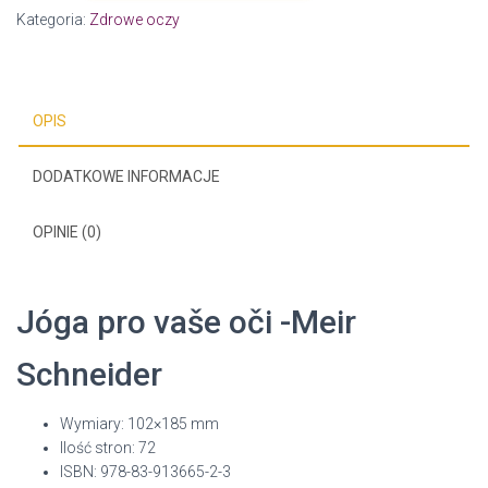
pro
Kategoria:
Zdrowe oczy
vaše
oči
-
Meir
OPIS
Schneider
/kniha
DODATKOWE INFORMACJE
v
češtině
OPINIE (0)
Jóga pro vaše oči -Meir
Schneider
Wymiary: 102×185 mm
Ilość stron: 72
ISBN: 978-83-913665-2-3