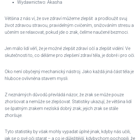
Wydawnictwo: Akasha
Většina z nás ví, že sve zdraví můžeme zlepšit a prodloužit svuj
život zdravou stravou, pravidelným cvičením, snižováním stresu a
učením se relaxovat, pokud jde o zrak, čelíme naučené bezmoci.
Jen málo lidí věří, že je možné zlepšit zdraví očí a zlepšit vidění. Ve
skutečnosti to, co děláme pro zlepšení zdraví těla, je dobré i pro oči.
Oko není obyčejný mechanický nástroj. Jako každá jiná část těla je
hluboce ovlivněna stavem mysli.
Z neznámých důvodů převládá názor, že zrak se může pouze
zhoršovat a nemůže se zlepšovat. Statistiky ukazují, že většina lidí
se špatným zrakem nezíská dobrý zrak; jejich zrak se stále
zhoršuje.
Tyto statistiky by však mohly vypadat úplně jinak, kdyby nás učili,
jak se o své oči starat – a co je důležitější, kdybychom pochopili, že