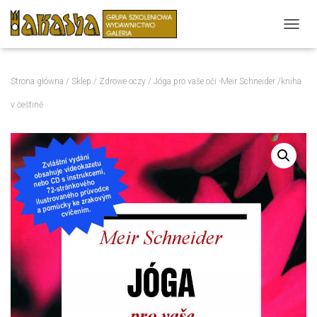
P
R
Z
E
Strona główna
/
Sklep
/
Zdrowe oczy
/ Jóga pro vaše oči -Meir Schneider /kniha
Ł
Ą
v češtině
C
Z
N
A
W
I
G
A
C
J
Ę