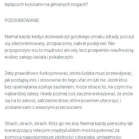
będących kolosami na glinianych nogach?
PODSUMOWANIE:
Niemal każdy kiedyś doświadczył gorzkiego smaku zdrady, poczuł
się zdezorientowany, zrozpaczony, nabrał podejrzeń. Nie
przysporzyło mu to mądrości ani siły, lecz przepełniło nieufnością
wobec całego świata i pokaleczyło.
Żeby prawidłowo funkcjonować, istota ludzka musi przewidywać,
jak postąpią inni, i stosownie do tego ufać im lub nie. Jeżeli ktoś
bez opamiętania szafuje zaufaniem, może stracić to, na czym mu
najbardziej zależy. I kiedy później coś zacznie wskazywać, że znów
się na to zanosi, zatrzaśnie drzwi, które powinien otworzyć, i
zostanie sam z własnymi przeczuciami.
Strach, strach, strach. Któż go nie zna. Niemal każdy pierwotny lęk
towarzyszący relacjom międzyludzkim można pokonać za
pomocą najpotężniejszej zdolności człowieka: umiejętności