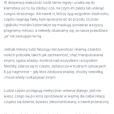
W desperacji większość osób łamie reguły i ucieka się do
kłamstwa, po to, by zdobyć coś, na czym im zależy lub uniknąć
czegoś strasznego. Ale nawet ci, którzy żyją wygodnie i beztrosko,
często naginają fakty, byle spokojnie iść do przodu. Uczciwi
i głęboko moralni ludzie także się maskują, ponieważ wszyscy
pragniemy miłości, a niekiedy obawiamy się, że nasze prawdziwe
„ja” nie zasługuje na nią.
Jednak miliony ludzi fałszują rzeczywistość i kłamią z bardzo
niskich pobudek, takich jak zachłanność, chęć manipulowania
innymi, żądza władzy i kontroli nad wszystkimi i wszystkim.
Niestety, zdarza się to często, zwłaszcza w trudnych sytuacjach.
A już nagminnie – gdy ktoś zdobywa władzę, choćby niewielką,
i może wtedy rozkazywać innym.
Ludzie często postępują nieetycznie i właśnie dlatego, jeśli nie
wiesz, czego się po kimś spodziewać w ważnej dla ciebie relacji,
czujesz się dziwnie, bywasz zdezorientowany, a nawet przerażony.