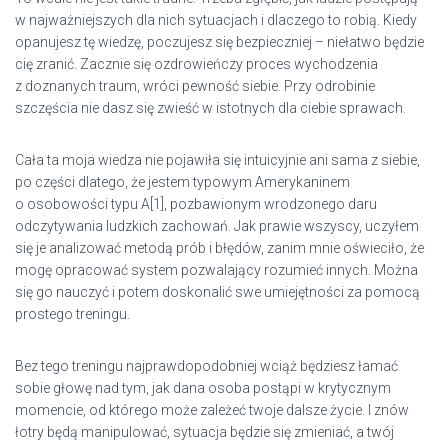
w najważniejszych dla nich sytuacjach i dlaczego to robią. Kiedy
opanujesz tę wiedzę, poczujesz się bezpieczniej – niełatwo będzie
cię zranić. Zacznie się ozdrowieńczy proces wychodzenia
z doznanych traum, wróci pewność siebie. Przy odrobinie
szczęścia nie dasz się zwieść w istotnych dla ciebie sprawach.
Cała ta moja wiedza nie pojawiła się intuicyjnie ani sama z siebie,
po części dlatego, że jestem typowym Amerykaninem
o osobowości typu A[1], pozbawionym wrodzonego daru
odczytywania ludzkich zachowań. Jak prawie wszyscy, uczyłem
się je analizować metodą prób i błędów, zanim mnie oświeciło, że
mogę opracować system pozwalający rozumieć innych. Można
się go nauczyć i potem doskonalić swe umiejętności za pomocą
prostego treningu.
Bez tego treningu najprawdopodobniej wciąż będziesz łamać
sobie głowę nad tym, jak dana osoba postąpi w krytycznym
momencie, od którego może zależeć twoje dalsze życie. I znów
łotry będą manipulować, sytuacja będzie się zmieniać, a twój