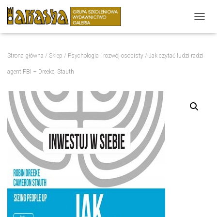
P
R
Z
E
Strona główna
/
Sklep
/
Psychologia i rozwój osobisty
/ Jak czytać ludzi radzi
Ł
Ą
agent FBI – Dreeke, Stauth
C
Z
N
A
W
I
G
A
C
J
Ę