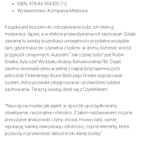
ISBN: 978-83-954305-7-2
Wydawnictwo: Kompania Mediowa
Książka jest kluczem do odczytywania ludzi: ich intencji,
motywacji, dążeń, a w efekcie przewidywania ich zachowań. Dzięki
zawartej tu wiedzy pozyskasz umiejętności przydatne wszędzie
tam, gdzie masz do czynienia z ludźmi: w domu, biznesie, wśród
przyjaciół i znajomych. Autorem “Jak czytać ludzi” jest Robin
Dreeke, były szef Wydziału Analizy Behawioralnej FBI. Dzięki
swemu doświadczeniu w jednej z najbardziej tajemniczych
jednostek Federalnego Biura Śledczego Dreeke wypracował
system, który pozwala zdiagnozować i przewidzieć ludzkie
zachowania. Teraz tą wiedzą dzieli się z Czytelnikiem.
“Nauczę cię myśleć jak agent: w sposób uporządkowany,
obiektywnie, racjonalnie i chłodno. Z takim nastawieniem można
precyzyjnie analizować czyny, słowa, mowę ciała, opinie,
reputację, karierę zawodową i zdolności, czyli te elementy, które
pozwolą ci przewidzieć dalsze kroki danej osoby.”