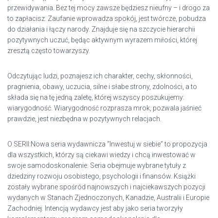
przewidywania. Bez tej mocy zawsze będziesz nieufny – i drogo za
to zapłacisz. Zaufanie wprowadza spokój, jest twórcze, pobudza
do działania i łączy narody. Znajduje się na szczycie hierarchii
pozytywnych uczuć, będąc aktywnym wyrazem miłości, której
zresztą często towarzyszy.
Odczytując ludzi, poznajesz ich charakter, cechy, skłonności,
pragnienia, obawy, uczucia, silne i słabe strony, zdolności, a to
składa się na tę jedną zaletę, której wszyscy poszukujemy:
wiarygodność. Wiarygodność rozprasza mrok, pozwala jaśnieć
prawdzie, jest niezbędna w pozytywnych relacjach.
O SERII:Nowa seria wydawnicza “Inwestuj w siebie” to propozycja
dla wszystkich, którzy są ciekawi wiedzy i chcą inwestować w
swoje samodoskonalenie. Seria obejmuje wybrane tytuły z
dziedziny rozwoju osobistego, psychologii i finansów. Książki
zostały wybrane spośród najnowszych i najciekawszych pozycji
wydanych w Stanach Zjednoczonych, Kanadzie, Australii i Europie
Zachodniej. Intencją wydawcy jest aby jako seria tworzyły