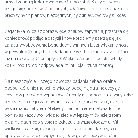
umysł zasnują kolejne wątpliwości, co robić. Kiedy nie wiesz,
czego się spodziewać po innych, właściwie nie możesz nakreślić
precyzyjnych planów, niezbędnych, by odnieść życiowy sukces.
Zegar tyka. Widzisz coraz więcej znaków zapytania, przeraża cię
konieczność podjęcia decyzji i nowe problemy szerzą się jak
zaraza: wyobcowanie Bogu ducha winnych ludzi, wtykanie nosa
w prywatność innych, odkładanie decyzji tak długo, aż za późno
już na rozwagę. Czas upłynął. Większość ludzi zaciska wtedy
kciuki, robi to, co podpowiada im intuicja i rzuca monetą.
Na nieszczęście – czego dowodzą badania behawioralne –
osoba, która nie ma pełnej wiedzy, podejmuje trafne decyzje
jedynie w połowie przypadków. Z reguły nie ponosi za to winy, gdyż
człowiek, którego zachowanie starała się przewidzieć, często
bywa manipulatorem. Niekiedy manipulujemy nieświadomie,
ponieważ każdy woli widzieć siebie w lepszym świetle, zatem
okłamuje samego siebie i przekazuje tę wizję otoczeniu. Mit
wielkości staje się częścią mniemania o sobie. Jak często
spotykasz ludzi cieszących się sławą, a w rzeczywistości