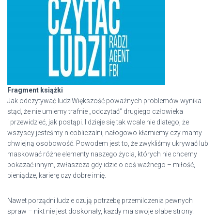
Fragment książki
Jak odczytywać ludziWiększość poważnych problemów wynika
stąd, że nie umiemy trafnie „odczytać” drugiego człowieka
i przewidzieć, jak postąpi. I dzieje się tak wcale nie dlatego, że
wszyscy jesteśmy nieobliczalni, nałogowo kłamiemy czy mamy
chwiejną osobowość. Powodem jest to, że zwykliśmy ukrywać lub
maskować różne elementy naszego życia, których nie chcemy
pokazać innym, zwłaszcza gdy idzie o coś ważnego – miłość,
pieniądze, karierę czy dobre imię.
Nawet porządni ludzie czują potrzebę przemilczenia pewnych
spraw – nikt nie jest doskonały, każdy ma swoje słabe strony.