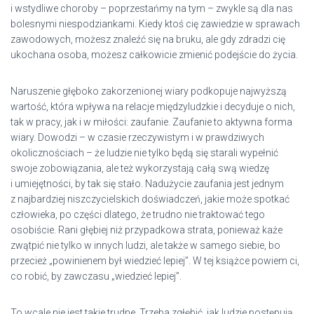
i wstydliwe choroby – poprzestańmy na tym – zwykle są dla nas
bolesnymi niespodziankami. Kiedy ktoś cię zawiedzie w sprawach
zawodowych, możesz znaleźć się na bruku, ale gdy zdradzi cię
ukochana osoba, możesz całkowicie zmienić podejście do życia.
Naruszenie głęboko zakorzenionej wiary podkopuje najwyższą
wartość, która wpływa na relacje międzyludzkie i decyduje o nich,
tak w pracy, jak i w miłości: zaufanie. Zaufanie to aktywna forma
wiary. Dowodzi – w czasie rzeczywistym i w prawdziwych
okolicznościach – że ludzie nie tylko będą się starali wypełnić
swoje zobowiązania, ale też wykorzystają całą swą wiedzę
i umiejętności, by tak się stało. Nadużycie zaufania jest jednym
z najbardziej niszczycielskich doświadczeń, jakie może spotkać
człowieka, po części dlatego, że trudno nie traktować tego
osobiście. Rani głębiej niż przypadkowa strata, ponieważ każe
zwątpić nie tylko w innych ludzi, ale także w samego siebie, bo
przecież „powinienem był wiedzieć lepiej”. W tej książce powiem ci,
co robić, by zawczasu „wiedzieć lepiej”.
To wcale nie jest takie trudne. Trzeba zgłębić, jak ludzie postępują