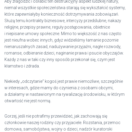
Aby złagodzić i osłabić ten destrukcyjny aspekt ludzkiej natury,
niemal wszystkie społeczeństwa starają się wykształcić systemy,
które zapewniałyby konieczność dotrzymywania zobowiązań.
Służą temu kontrakty biznesowe, intercyzy przedślubne, nakazy
religijne, przepisy prawne, reguły postępowania, obietnice
i niepisane umowy społeczne. Mimo to większość z nas często
jest nieufna wobec innych, gdyż widzieliśmy łamanie pozornie
nienaruszalnych zasad, nadużywanie przyjaźni, nagłe rozwody,
romanse, odbieranie dzieci, naginanie prawa i psucie obyczajów.
Każdy z nas w taki czy inny sposób przekonał się, czym jest
kłamstwo i zdrada.
Niekiedy „odczytanie” kogoś jest prawie niemożliwe, szczególnie
w interesach, gdzie mamy do czynienia z osobami obcymi,
a działamy w nastawionym na rywalizację środowisku, w którym
otwartość nie jest normą.
Gorzej, jeśli nie potrafimy przewidzieć, jak zachowają się
członkowie naszej rodziny czy przyjaciele. Rozstania, przemoc
domowa, samobójstwa, wojny o dzieci, nadzór kuratorski