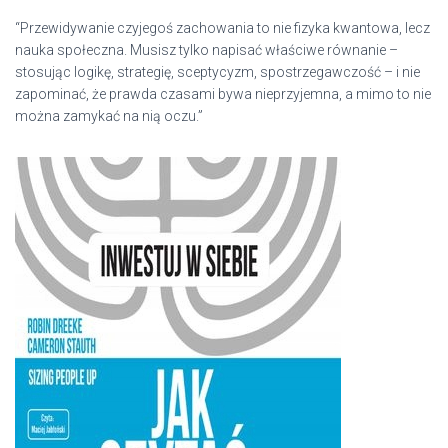
“Przewidywanie czyjegoś zachowania to nie fizyka kwantowa, lecz
nauka społeczna. Musisz tylko napisać właściwe równanie –
stosując logikę, strategię, sceptycyzm, spostrzegawczość – i nie
zapominać, że prawda czasami bywa nieprzyjemna, a mimo to nie
można zamykać na nią oczu.”