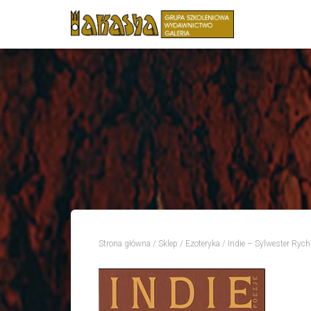
Strona główna
/
Sklep
/
Ezoteryka
/ Indie – Sylwester Rych