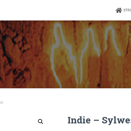
STR
lik
Indie – Sylwe